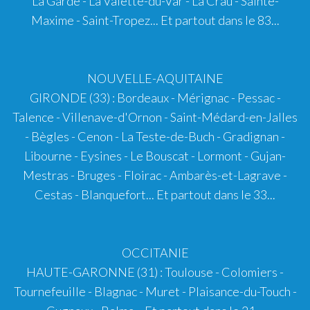
La Garde - La Valette-du-Var - La Crau - Sainte-
Maxime -
Saint-Tropez
... Et partout dans le 83...
NOUVELLE-AQUITAINE
GIRONDE (33)
:
Bordeaux
- Mérignac - Pessac -
Talence - Villenave-d'Ornon - Saint-Médard-en-Jalles
- Bègles - Cenon - La Teste-de-Buch - Gradignan -
Libourne - Eysines - Le Bouscat - Lormont - Gujan-
Mestras - Bruges - Floirac - Ambarès-et-Lagrave -
Cestas - Blanquefort... Et partout dans le 33...
OCCITANIE
HAUTE-GARONNE (31)
:
Toulouse
-
Colomiers
-
Tournefeuille - Blagnac - Muret - Plaisance-du-Touch -