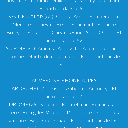
Noyon - Pont-Sainte-Maxence - Chantilly - Clermont...
Et partout dans le 60...
PAS-DE-CALAIS (62)
:
Calais
-
Arras
-
Boulogne-sur-
Mer
-
Lens
-
Liévin
-
Hénin-Beaumont
-
Béthune
Bruay-la-Buissière - Carvin - Avion - Saint-Omer ... Et
partout dans le 62...
SOMME (80)
:
Amiens
- Abbeville - Albert - Péronne -
Corbie - Montdidier - Doullens... Et partout dans le
80...
AUVERGNE-RHÔNE-ALPES
ARDÈCHE (07)
: Privas - Aubenas - Annonay... Et
partout dans le 07...
DRÔME (26)
:
Valence
-
Montélimar
-
Romans-sur-
Isère
-
Bourg-lès-Valence
-
Pierrelatte
- Portes-lès-
Valence - Bourg-de-Péage... Et partout dans le 26...