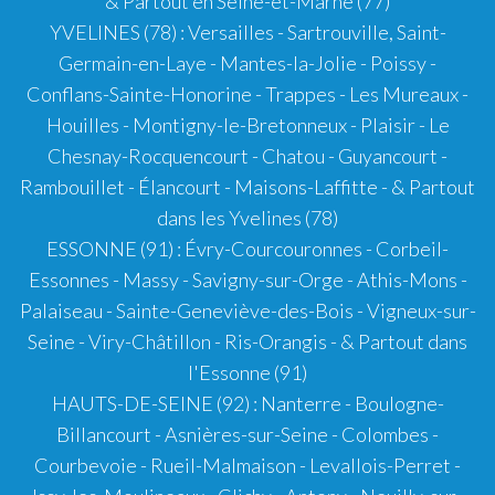
& Partout en Seine-et-Marne (77)
YVELINES (78)
: Versailles - Sartrouville, Saint-
Germain-en-Laye - Mantes-la-Jolie - Poissy -
Conflans-Sainte-Honorine - Trappes - Les Mureaux -
Houilles - Montigny-le-Bretonneux - Plaisir - Le
Chesnay-Rocquencourt - Chatou - Guyancourt -
Rambouillet - Élancourt - Maisons-Laffitte - & Partout
dans les Yvelines (78)
ESSONNE (91)
: Évry-Courcouronnes - Corbeil-
Essonnes - Massy - Savigny-sur-Orge - Athis-Mons -
Palaiseau - Sainte-Geneviève-des-Bois - Vigneux-sur-
Seine - Viry-Châtillon - Ris-Orangis - & Partout dans
l'Essonne (91)
HAUTS-DE-SEINE (92)
:
Nanterre
-
Boulogne-
Billancourt
-
Asnières-sur-Seine
- Colombes -
Courbevoie - Rueil-Malmaison - Levallois-Perret -