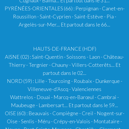
Cugnaux - Balma... Et partout dans le 31...
PYRÉNÉES-ORIENTALES (66)
:
Perpignan
- Canet-en-
Roussillon - Saint-Cyprien - Saint-Estève - Pia -
Argelès-sur-Mer... Et partout dans le 66...
HAUTS-DE-FRANCE (HDF)
AISNE (02)
:
Saint-Quentin
-
Soissons
-
Laon
- Château-
Thierry - Tergnier - Chauny - Villers-Cotterêts... Et
partout dans le 02...
NORD (59)
:
Lille
-
Tourcoing
-
Roubaix
-
Dunkerque
-
Villeneuve-d'Ascq
-
Valenciennes
Wattrelos
-
Douai
-
Marcq-en-Barœul
-
Cambrai
-
Maubeuge - Lambersart... Et partout dans le 59...
OISE (60)
:
Beauvais
-
Compiègne
-
Creil
-
Nogent-sur-
Oise
- Senlis - Méru - Crépy-en-Valois - Montataire -