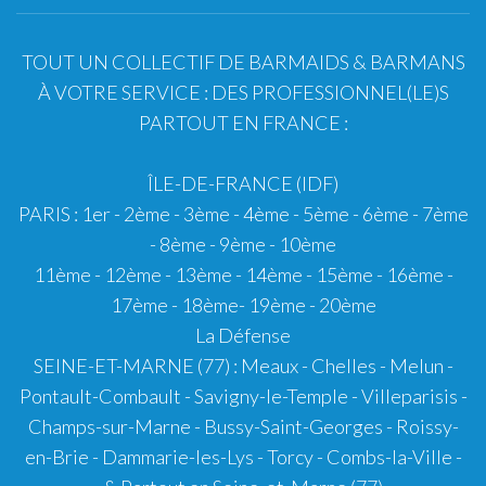
TOUT UN COLLECTIF DE BARMAIDS & BARMANS
À VOTRE SERVICE : DES PROFESSIONNEL(LE)S
PARTOUT EN FRANCE :
ÎLE-DE-FRANCE (IDF)
PARIS
:
1er
-
2ème
-
3ème
-
4ème
-
5ème
-
6ème
-
7ème
-
8ème
-
9ème
-
10ème
11ème
-
12ème
-
13ème
-
14ème
-
15ème
-
16ème
-
17ème
-
18ème
-
19ème
-
20ème
La Défense
SEINE-ET-MARNE (77)
: Meaux - Chelles - Melun -
Pontault-Combault - Savigny-le-Temple - Villeparisis -
Champs-sur-Marne - Bussy-Saint-Georges - Roissy-
en-Brie - Dammarie-les-Lys - Torcy - Combs-la-Ville -