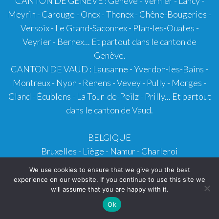
CANTON DE GENÈVE :
Genève
- Vernier - Lancy -
Meyrin - Carouge - Onex - Thonex - Chêne-Bougeries -
Versoix - Le Grand-Saconnex - Plan-les-Ouates -
Veyrier - Bernex... Et partout dans le canton de
Genève.
CANTON DE VAUD
:
Lausanne
-
Yverdon-les-Bains
-
Montreux
-
Nyon
-
Renens
-
Vevey
- Pully - Morges -
Gland - Écublens - La Tour-de-Peilz - Prilly... Et partout
dans le canton de Vaud.
BELGIQUE
Bruxelles
- Liège - Namur - Charleroi
We use cookies to ensure that we give you the best
Retrouvez notre sélection des meilleurs barmans sur
experience on our website. If you continue to use this site we
will assume that you are happy with it.
l'
Annuaire Barmans France
-
Suisse
-
Belgique
Ok
Barman Privé -
Barman Soirée
-
Location Barman