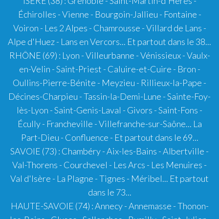
ISÈRE (38)
: Grenoble - Saint-Martin-d'Hères -
Échirolles - Vienne - Bourgoin-Jallieu - Fontaine -
Voiron - Les 2 Alpes - Chamrousse - Villard de Lans -
Alpe d'Huez - Lans en Vercors... Et partout dans le 38...
RHÔNE (69)
:
Lyon
-
Villeurbanne
-
Vénissieux
-
Vaulx-
en-Velin
-
Saint-Priest
-
Caluire-et-Cuire
-
Bron
-
Oullins-Pierre-Bénite - Meyzieu - Rillieux-la-Pape -
Décines-Charpieu - Tassin-la-Demi-Lune - Sainte-Foy-
lès-Lyon - Saint-Genis-Laval - Givors - Saint-Fons -
Écully - Francheville - Villefranche-sur-Saône...
La
Part-Dieu
- Confluence - Et partout dans le 69...
SAVOIE (73)
:
Chambéry
-
Aix-les-Bains
-
Albertville
-
Val-Thorens
-
Courchevel
-
Les Arcs
-
Les Menuires
-
Val d'Isère
-
La Plagne
-
Tignes
-
Méribel
... Et partout
dans le 73...
HAUTE-SAVOIE (74)
:
Annecy
-
Annemasse
-
Thonon-