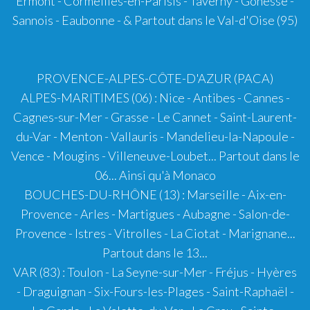
Ermont - Cormeilles-en-Parisis - Taverny - Gonesse -
Sannois - Eaubonne - & Partout dans le Val-d'Oise (95)
PROVENCE-ALPES-CÔTE-D'AZUR (PACA)
ALPES-MARITIMES (06)
:
Nice
-
Antibes
-
Cannes
-
Cagnes-sur-Mer - Grasse - Le Cannet - Saint-Laurent-
du-Var - Menton - Vallauris - Mandelieu-la-Napoule -
Vence - Mougins - Villeneuve-Loubet... Partout dans le
06... Ainsi qu'à
Monaco
BOUCHES-DU-RHÔNE (13)
:
Marseille
-
Aix-en-
Provence
- Arles - Martigues - Aubagne - Salon-de-
Provence - Istres - Vitrolles - La Ciotat - Marignane...
Partout dans le 13...
VAR (83)
:
Toulon
-
La Seyne-sur-Mer
-
Fréjus
-
Hyères
-
Draguignan
-
Six-Fours-les-Plages
-
Saint-Raphaël
-