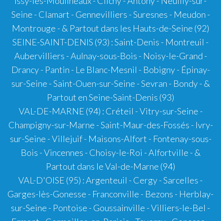
Issy-les-Moulineaux - Clichy - Antony - Neuilly-sur-
Seine - Clamart - Gennevilliers - Suresnes - Meudon -
Montrouge - & Partout dans les Hauts-de-Seine (92)
SEINE-SAINT-DENIS (93)
: Saint-Denis - Montreuil -
Aubervilliers - Aulnay-sous-Bois - Noisy-le-Grand -
Drancy - Pantin - Le Blanc-Mesnil - Bobigny - Épinay-
sur-Seine - Saint-Ouen-sur-Seine - Sevran - Bondy - &
Partout en Seine-Saint-Denis (93)
VAL-DE-MARNE (94)
:
Créteil
-
Vitry-sur-Seine
-
Champigny-sur-Marne
-
Saint-Maur-des-Fossés
- Ivry-
sur-Seine - Villejuif - Maisons-Alfort - Fontenay-sous-
Bois - Vincennes - Choisy-le-Roi - Alfortville - &
Partout dans le Val-de-Marne (94)
VAL-D'OISE (95)
: Argenteuil - Cergy - Sarcelles -
Garges-lès-Gonesse - Franconville - Bezons - Herblay-
sur-Seine - Pontoise - Goussainville - Villiers-le-Bel -