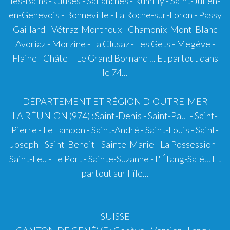
les-Bains
-
Cluses
-
Sallanches
-
Rumilly
-
Saint-Julien-
en-Genevois
- Bonneville - La Roche-sur-Foron - Passy
- Gaillard - Vétraz-Monthoux -
Chamonix-Mont-Blanc
-
Avoriaz
-
Morzine
-
La Clusaz
-
Les Gets
-
Megève
-
Flaine
-
Châtel
-
Le Grand Bornand
... Et partout dans
le 74...
DÉPARTEMENT ET RÉGION D'OUTRE-MER
LA RÉUNION (974)
: Saint-Denis - Saint-Paul - Saint-
Pierre - Le Tampon - Saint-André - Saint-Louis - Saint-
Joseph - Saint-Benoit - Sainte-Marie - La Possession -
Saint-Leu - Le Port - Sainte-Suzanne - L'Étang-Salé... Et
partout sur l'île...
SUISSE